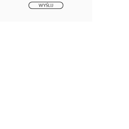
WYŚLIJ
Odwiedź nasze social media
AKTUALNOŚCI
CO ZROBIĆ ZE ZUŻYTYM PLANEREM
INSTRUKCJA PRZYGOTOWANIA
PLIKÓW DO OKŁADKI
REGULAMIN SKLEPU
POLITYKA PRYWATNOŚCI