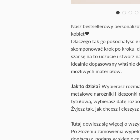
Nasz bestsellerowy personalizo
kobiet🖤
Dlaczego tak go pokochałyście?
skomponować krok po kroku, dok
szansę na to uczucie i stwórz na
Idealnie dopasowany właśnie do
możliwych materiałów.
Jak to działa?
Wybierasz rozmiar
metalowe narożniki i kieszonki
tytułową, wybierasz datę rozpo
Żyjesz tak, jak chcesz i cieszys
Tutaj dowiesz się więcej o wsz
Po złożeniu zamówienia wypełn
dopłacasz, podana w sklepie cen