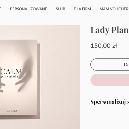
E
PERSONALIZOWANE
ŚLUB
DLA FIRM
MAM VOUCHER
Lady Plan
Cen
150,00 zł
Do
Spersonalizuj 
wypełnij formular