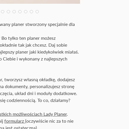
wany planer stworzony specjalnie dla
 Bo tylko ten planer możesz
ładnie tak jak chcesz. Daj sobie
jlepszy planer jaki kiedykolwiek miałaś.
 Ciebie i wykonany z najlepszych
, tworzysz własną okładkę, dodajesz
 na dokumenty, personalizujesz stronę
częcia, układ dni i moduły dodatkowe.
z się codziennością. To co, działamy?
ystkich możliwościach Lady Planer
.
ij
formularz
(oczywiście nic za to nie
a jest ostateczna).