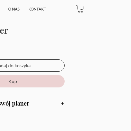
O NAS
KONTAKT
er
a
daj do koszyka
Kup
swój planer
z