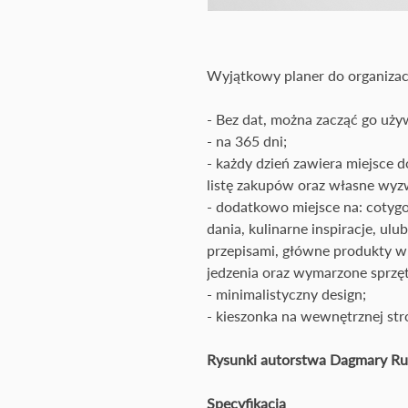
Wyjątkowy planer do organizac
- Bez dat, można zacząć go u
- na 365 dni;
- każdy dzień zawiera miejsce 
listę zakupów oraz własne wyzw
- dodatkowo miejsce na: cotyg
dania, kulinarne inspiracje, ul
przepisami, główne produkty w
jedzenia oraz wymarzone sprzę
- minimalistyczny design;
- kieszonka na wewnętrznej stro
Rysunki autorstwa Dagmary Rud
Specyfikacja