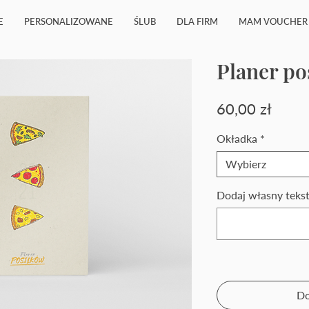
E
PERSONALIZOWANE
ŚLUB
DLA FIRM
MAM VOUCHER
Planer po
Cena
60,00 zł
Okładka
*
Wybierz
Dodaj własny tekst
Do