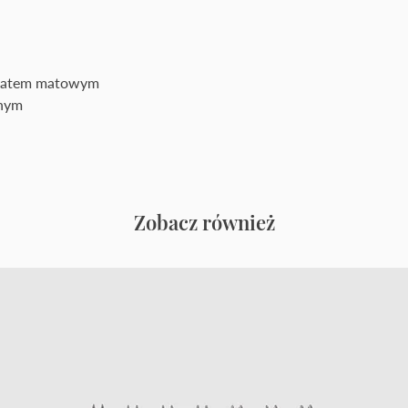
inatem matowym
rnym
Zobacz również